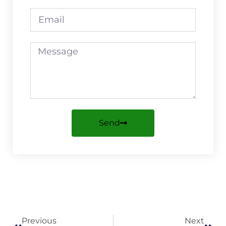
Send
Previous
Next