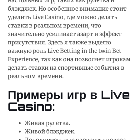
настольных игр, таких как рулетка и
блэкджек. Но особенное внимание стоит
уделить Live Casino, где можно делать
ставки в реальном времени, что
значительно усиливает азарт и эффект
присутствия. Здесь я также выделю
важную роль Live Betting in the 1win Bet
Experience, так как она позволяет игрокам
делать ставки на спортивные события в
реальном времени.
Примеры игр в Live
Casino:
Живая рулетка.
Живой блэкджек.
Дополнительные варианты покера.