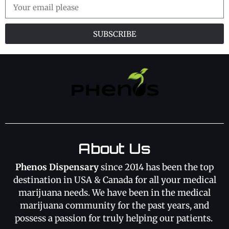
SUBSCRIBE
About Us
Phenos Dispensary
since 2014 has been the top
destination in USA & Canada for all your medical
marijuana needs. We have been in the medical
marijuana community for the past years, and
possess a passion for truly helping our patients.