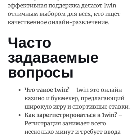
эффективная поддержка делают 1win
отличным выбором для всех, кто ищет
качественное онлайн-развлечение.
Часто
задаваемые
вопросы
Что такое 1win?
– 1win это онлайн-
казино и букмекер, предлагающий
широкую игру и спортивные ставки.
Как зарегистрироваться в 1win?
–
Регистрация занимает всего
несколько минут и требует ввода